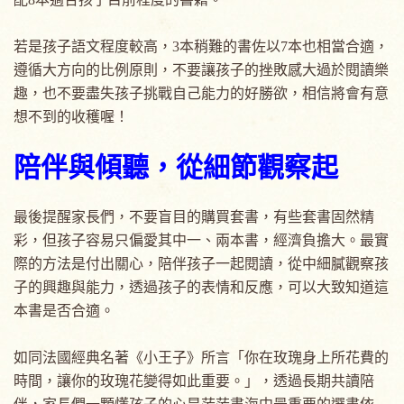
若是孩子語文程度較高，3本稍難的書佐以7本也相當合適，
遵循大方向的比例原則，不要讓孩子的挫敗感大過於閱讀樂
趣，也不要盡失孩子挑戰自己能力的好勝欲，相信將會有意
想不到的收穫喔！
陪伴與傾聽，從細節觀察起
最後提醒家長們，不要盲目的購買套書，有些套書固然精
彩，但孩子容易只偏愛其中一、兩本書，經濟負擔大。最實
際的方法是付出關心，陪伴孩子一起閱讀，從中細膩觀察孩
子的興趣與能力，透過孩子的表情和反應，可以大致知道這
本書是否合適。
如同法國經典名著《小王子》所言「你在玫瑰身上所花費的
時間，讓你的玫瑰花變得如此重要。」，透過長期共讀陪