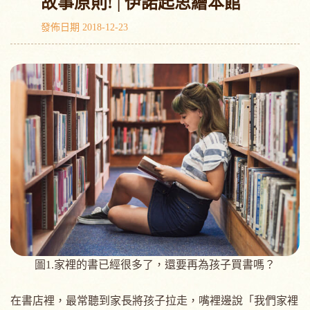
故事原則! | 伊諾起思繪本館
發佈日期 2018-12-23
圖1.家裡的書已經很多了，還要再為孩子買書嗎？
在書店裡，最常聽到家長將孩子拉走，嘴裡邊說「我們家裡