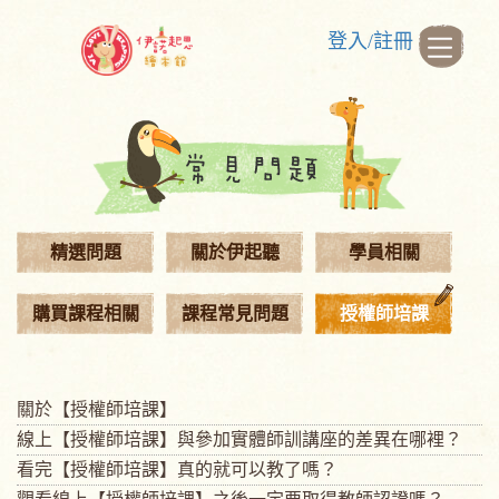
登入/註冊
精選問題
關於伊起聽
學員相關
購買課程相關
課程常見問題
授權師培課
關於【授權師培課】
線上【授權師培課】與參加實體師訓講座的差異在哪裡？
看完【授權師培課】真的就可以教了嗎？