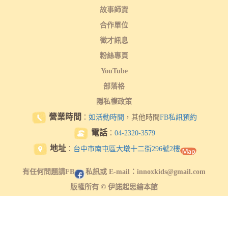
故事師資
合作單位
徵才訊息
粉絲專頁
YouTube
部落格
隱私權政策
營業時間
：
如活動時間
，其他時間
FB私訊預約
電話
：
04-2320-3579
地址
：
台中市南屯區大墩十二街296號2樓
有任何問題請FB
私訊或 E-mail：innoxkids@gmail.com
版權所有 © 伊諾起思繪本館
找繪本
,
聽故事
,
玩律動
,
親子講座
,
場地租借