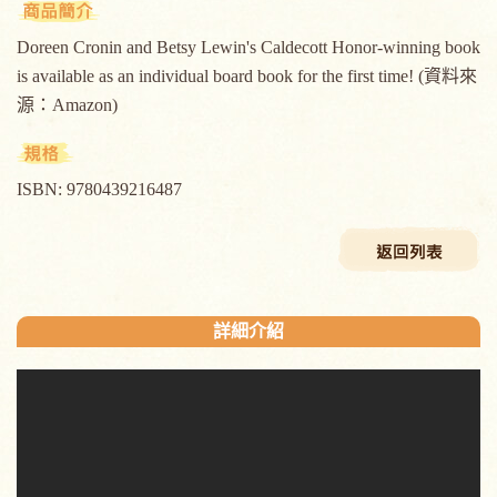
Doreen Cronin and Betsy Lewin's Caldecott Honor-winning book
is available as an individual board book for the first time! (資料來
源：Amazon)
ISBN: 9780439216487
詳細介紹