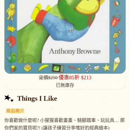
優惠85折 $213
定價$250
已無庫存
Things I Like
你喜歡做什麼呢? 小猩猩喜歡畫畫、騎腳踏車、玩玩具… 那
你們家的寶貝呢?! (讓孩子練習分享嗜好的經典繪本)