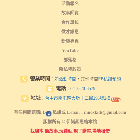
活動報名
故事師資
合作單位
徵才訊息
粉絲專頁
YouTube
部落格
隱私權政策
營業時間
：
如活動時間
，其他時間
FB私訊預約
電話
：
04-2320-3579
地址
：
台中市南屯區大墩十二街296號2樓
有任何問題請FB
私訊或 E-mail：innoxkids@gmail.com
版權所有 © 伊諾起思繪本館
找繪本
,
聽故事
,
玩律動
,
親子講座
,
場地租借