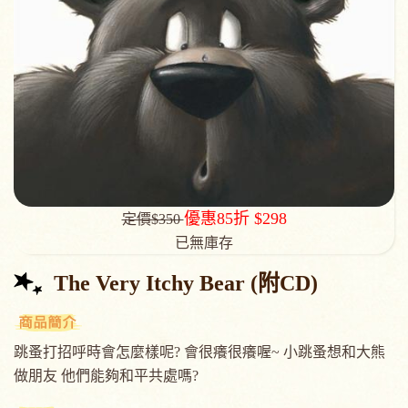
優惠85折 $298
定價$350
已無庫存
The Very Itchy Bear (附CD)
跳蚤打招呼時會怎麼樣呢? 會很癢很癢喔~ 小跳蚤想和大熊
做朋友 他們能夠和平共處嗎?