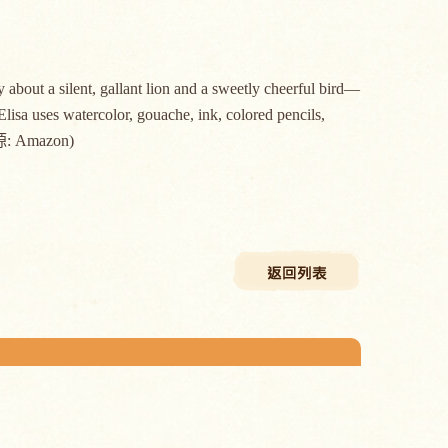
 about a silent, gallant lion and a sweetly cheerful bird—
Elisa uses watercolor, gouache, ink, colored pencils,
料來源: Amazon)