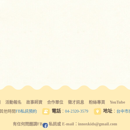
間
活動報名
故事師資
合作單位
徵才訊息
粉絲專頁
YouTube
電話
地址
其他時間
FB私訊預約
：
04-2320-3579
：
台中市
有任何問題請FB
私訊或 E-mail：innoxkids@gmail.com