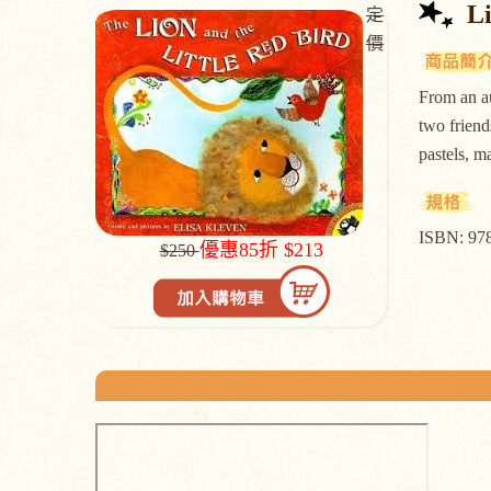
Li
定
價
From an au
two friend
pastels, 
ISBN: 97
優惠85折 $213
$250