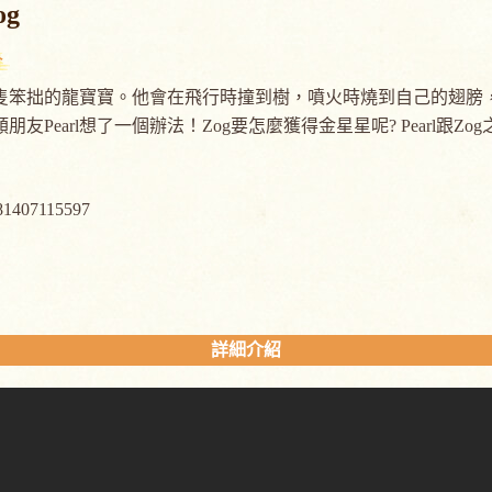
og
一隻笨拙的龍寶寶。他會在飛行時撞到樹，噴火時燒到自己的翅膀，
類朋友Pearl想了一個辦法！Zog要怎麼獲得金星星呢? Pearl跟Z
81407115597
詳細介紹